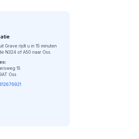
atie
it Grave rijdt u in 15 minuten
de N324 of A50 naar Oss.
es:
iersweg 15
9AT Oss
412676921