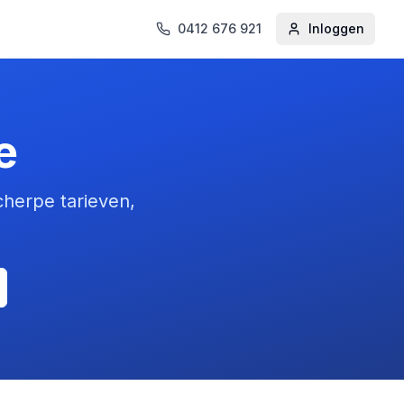
0412 676 921
Inloggen
e
cherpe tarieven,