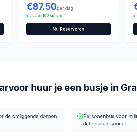
€
87.50
per dag
Inclusief 100 km vrij
In
Nu Reserveren
rvoor huur je een busje in
Gra
of de omliggende dorpen
Personenbus voor mili
defensiepersoneel