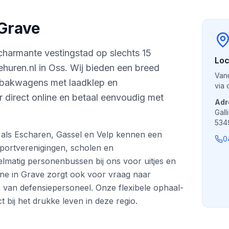
Grave
charmante vestingstad op slechts 15
Loc
ehuren.nl in Oss. Wij bieden een breed
Vanu
 bakwagens met laadklep en
via 
 direct online en betaal eenvoudig met
Adr
Gall
534
als Escharen, Gassel en Velp kennen een
0
ortverenigingen, scholen en
lmatig personenbussen bij ons voor uitjes en
erne in Grave zorgt ook voor vraag naar
 van defensiepersoneel. Onze flexibele ophaal-
t bij het drukke leven in deze regio.