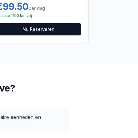
€
99.50
per dag
clusief 100 km vrij
Nu Reserveren
ve
?
taire eenheden en